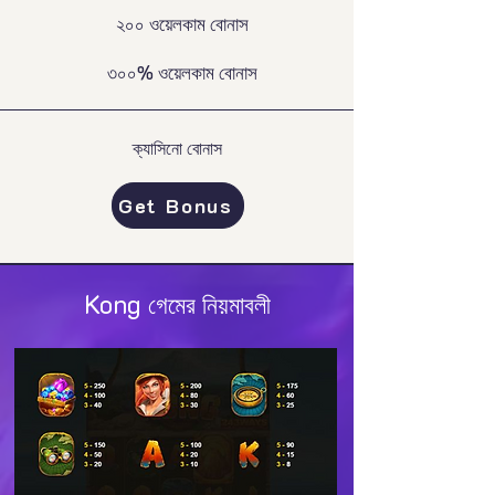
২০০ ওয়েলকাম বোনাস
৩০০% ওয়েলকাম বোনাস
ক্যাসিনো বোনাস
Get Bonus
Kong
গেমের নিয়মাবলী