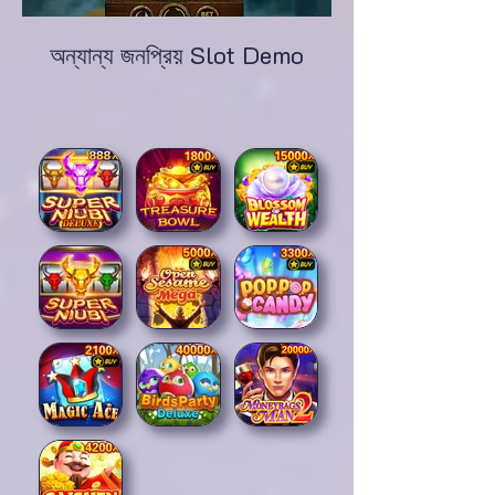
অন্যান্য জনপ্রিয় Slot Demo