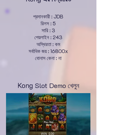
প্রদানকারী​ : JDB
রিলস : 5
সারি : 3
পেয়লাইন : 243
অস্থিরতা : কম
সর্বাধিক জয় : 16800x
বোনাস কেনা : না
Kong
Slot Demo খেলুন
Play Slot
Demo